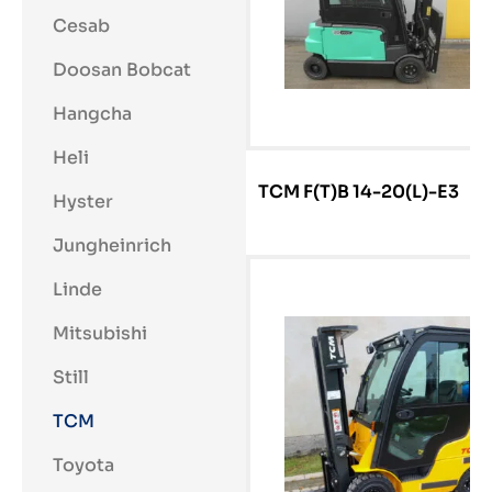
Cesab
Doosan Bobcat
Hangcha
Heli
TCM F(T)B 14-20(L)-E3
Hyster
Jungheinrich
Linde
Mitsubishi
Still
TCM
Toyota