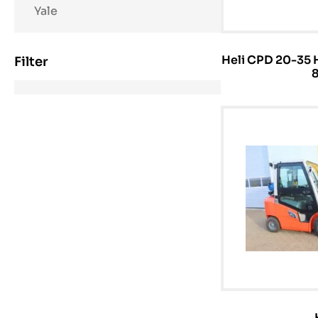
Yale
Heli CPD 20-35 H
Filter
8