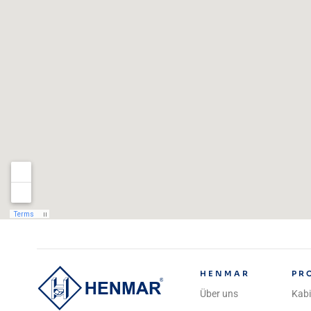
HENMAR
PR
Über uns
Kab