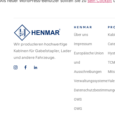
Als neuer WordPress-Benutzer sollten Sie zu
sein Cockpit
u
HENMAR
PR
Über uns
Kab
Wir produzieren hochwertige
Impressum
Cate
Kabinen für Gabelstapler, Lader
Europäische Union
Hyst
und andere Fahrzeuge.
und
TC
Ausschreibungen
Mits
Verwaltungssysteme
Yale
Datenschutzbestimmung
OWS
OWG