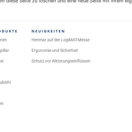
m diese Seite zu löschen und eine neue Seite mit Ihrem eige
ODUKTE
NEUIGKEITEN
inen
Henmar auf der LogiMAT-Messe
pillar
Ergonomie und Sicherheit
er
Schutz vor Witterungseinflüssen
M
ubishi
en