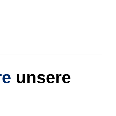
re
unsere