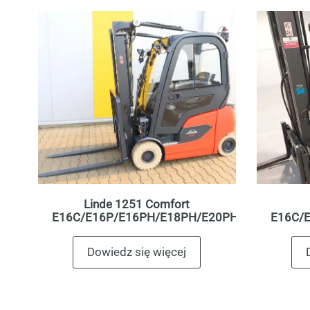
Linde 1251 Comfort
E16C/E16P/E16PH/E18PH/E20PH
E16C/
Dowiedz się więcej