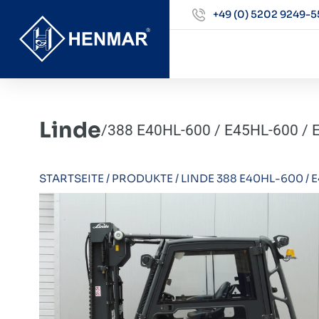
+49 (0) 5202 9249-5
Linde
/
388 E40HL-600 / E45HL-600 / 
STARTSEITE
/
PRODUKTE
/
LINDE 388 E40HL-600 / E