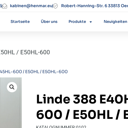
5
kabinen@henmar.eu
Robert-Hanning-Str. 6 33813 Oe
Startseite
Über uns
Produkte
Neuigkeiten
E50HL / E50HL-600
45HL-600 / E50HL / E50HL-600
Linde 388 E40
600 / E50HL /
KATALOGNUMMER:
0102