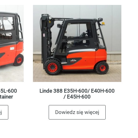
45L-600
Linde 388 E35H-600/ E40H-600
tainer
/ E45H-600
j
Dowiedz się więcej