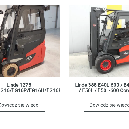
Linde 1275
Linde 388 E40L-600 / E
EG16/EG16P/EG16H/EG16PH/EG20PH
/ E50L / E50L-600 Con
Dowiedz się więcej
Dowiedz się więce