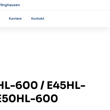
rlinghausen
Karriere
Kontakt
HL-600 / E45HL-
 E50HL-600