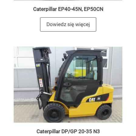
Caterpillar EP40-45N, EP50CN
Dowiedz się więcej
Caterpillar DP/GP 20-35 N3